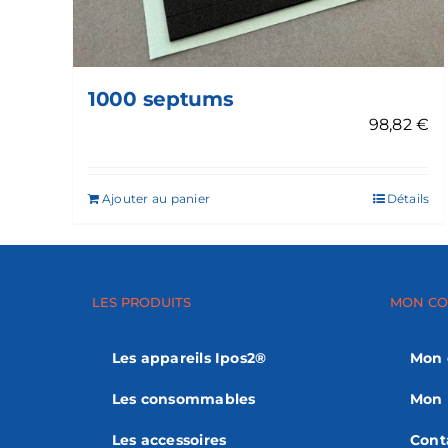
1000 septums
98,82
€
Ajouter au panier
Détails
LES PRODUITS
MON CO
Les appareils Ipos2®
Mon
Les consommables
Mon 
Les accessoires
Cont