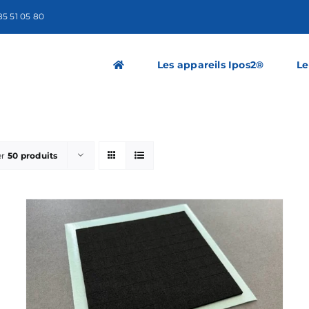
 85 51 05 80
Les appareils Ipos2®
Le
er
50 produits