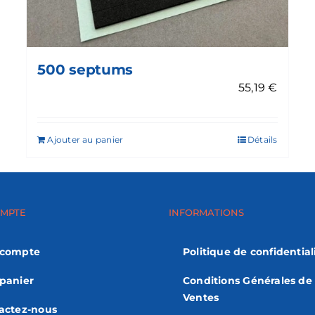
500 septums
55,19
€
Ajouter au panier
Détails
MPTE
INFORMATIONS
 compte
Politique de confidential
panier
Conditions Générales de
Ventes
actez-nous