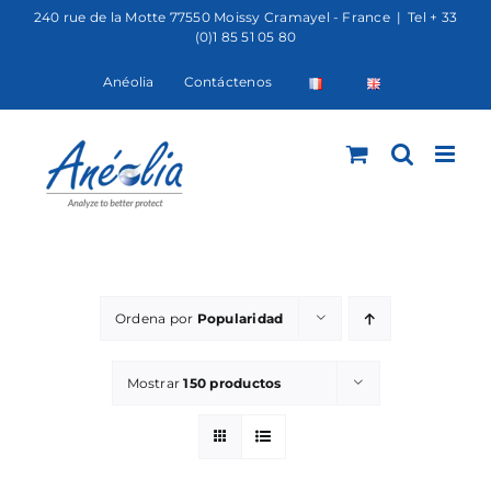
Saltar
240 rue de la Motte 77550 Moissy Cramayel - France
|
Tel + 33
(0)1 85 51 05 80
al
contenido
Anéolia
Contáctenos
Ordena por
Popularidad
Mostrar
150 productos