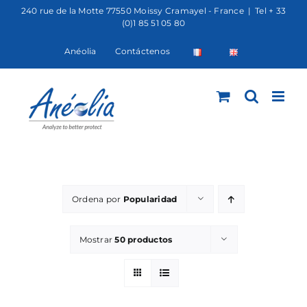
Saltar
240 rue de la Motte 77550 Moissy Cramayel - France
|
Tel + 33
(0)1 85 51 05 80
al
contenido
Anéolia
Contáctenos
Ordena por
Popularidad
Mostrar
50 productos