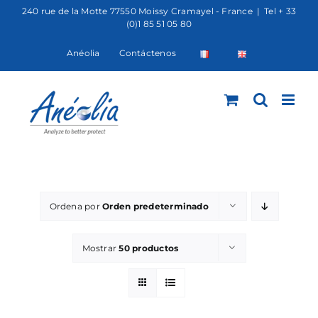
Saltar
240 rue de la Motte 77550 Moissy Cramayel - France
|
Tel + 33
(0)1 85 51 05 80
al
contenido
Anéolia
Contáctenos
Ordena por
Orden predeterminado
Mostrar
50 productos