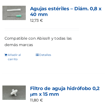
Agujas estériles – Diám. 0,8 x
40 mm
12,73
€
Compatible con Abiss® y todas las
demás marcas
Añadir al
Detalles
carrito
Filtro de aguja hidrófobo 0,2
μm x 15 mm
11,80
€