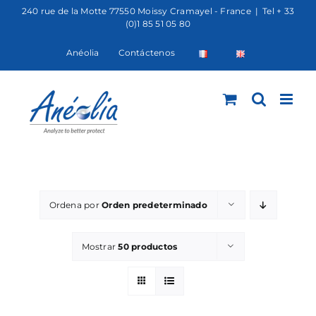
Saltar
240 rue de la Motte 77550 Moissy Cramayel - France
|
Tel + 33
(0)1 85 51 05 80
al
contenido
Anéolia
Contáctenos
Ordena por
Orden predeterminado
Mostrar
50 productos