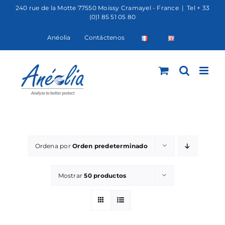
Saltar
240 rue de la Motte 77550 Moissy Cramayel - France
|
Tel + 33
(0)1 85 51 05 80
al
contenido
Anéolia
Contáctenos
Ordena por
Orden predeterminado
Mostrar
50 productos